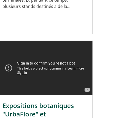
terminales. Et pendant ce temps,
plusieurs stands destinés à de la…
Expositions botaniques
"UrbaFlore" et