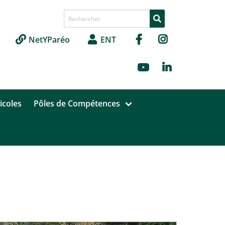
Recherche de
NetYParéo
ENT
icoles
Pôles de Compétences